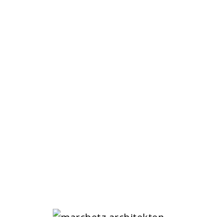
Wide Post
Uncategorized
AUF17. OKTOBER 2016
Eros tempor sit
mus